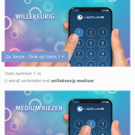
2a. Keuze - Druk op toets 1 +
Toets nummer 1 in.
U wordt verbonden met
willekeurig medium