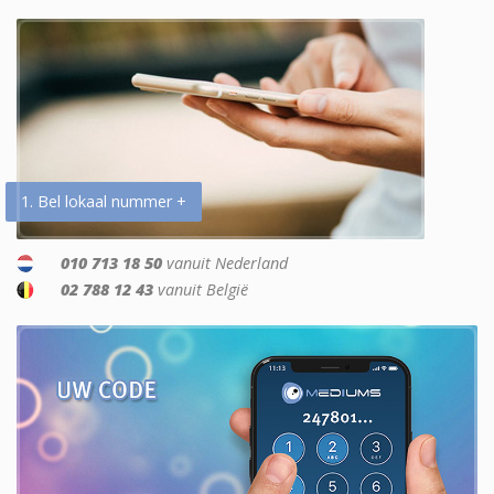
1. Bel lokaal nummer +
010 713 18 50
vanuit Nederland
02 788 12 43
vanuit België