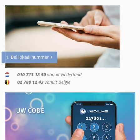
1. Bel lokaal nummer +
010 713 18 50
vanuit Nederland
02 788 12 43
vanuit België