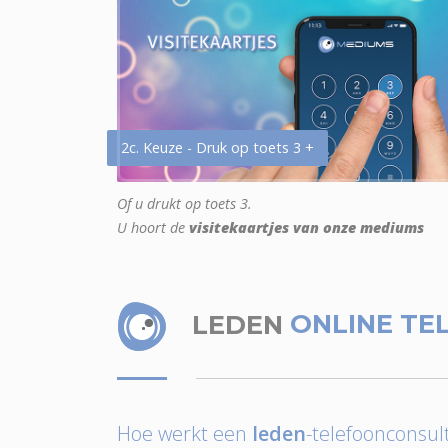
2c. Keuze - Druk op toets 3 +
Of u drukt op toets 3.
U hoort de
visitekaartjes van onze mediums
LEDEN
ONLINE TE
Hoe werkt een
leden
-telefoonconsult