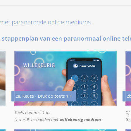
t met paranormale online mediums.
 stappenplan van een paranormaal online tel
2a. Keuze - Druk op toets 1 +
2b
Toets nummer 1 in.
Of 
U wordt verbonden met
willekeurig medium
Ge