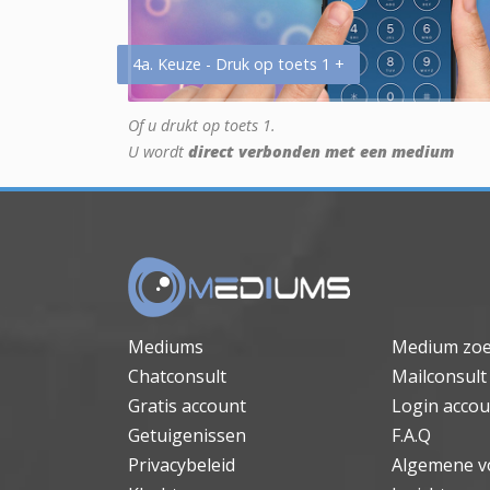
4a. Keuze - Druk op toets 1 +
Of u drukt op toets 1.
U wordt
direct verbonden met een medium
Mediums
Medium zo
Chatconsult
Mailconsult
Gratis account
Login accou
Getuigenissen
F.A.Q
Privacybeleid
Algemene v