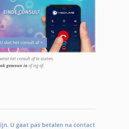
 U sluit het consult af +
enst het consult af te sluiten.
ak gewoon in
of leg af.
ijn. U gaat pas betalen na contact