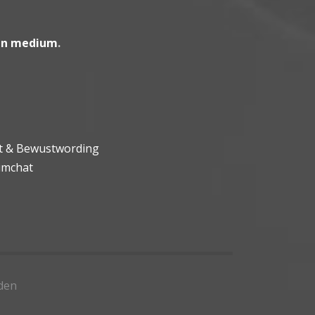
en medium
.
ht & Bewustwording
umchat
den