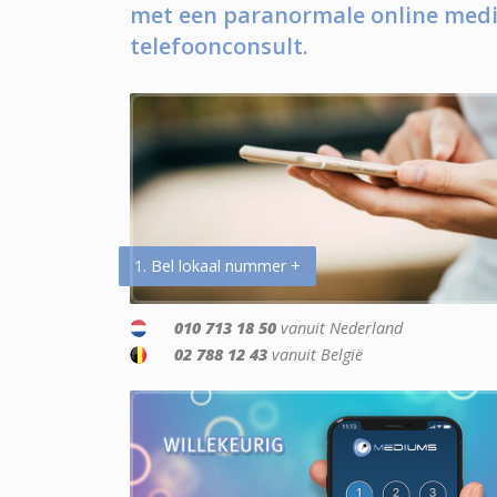
met een paranormale online medi
telefoonconsult.
1. Bel lokaal nummer +
010 713 18 50
vanuit Nederland
02 788 12 43
vanuit België