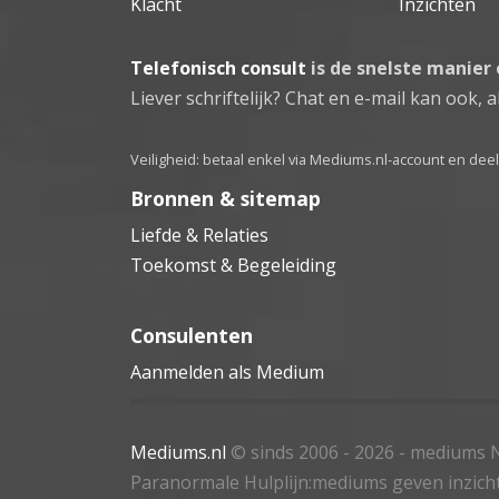
Klacht
Inzichten
Telefonisch consult
is de snelste manier
Liever schriftelijk? Chat en e-mail kan ook, al
Veiligheid: betaal enkel via Mediums.nl-account en de
Bronnen & sitemap
Liefde & Relaties
Toekomst & Begeleiding
Consulenten
Aanmelden als Medium
Mediums.nl
© sinds 2006 - 2026
- mediums N
Paranormale Hulplijn:mediums geven inzich