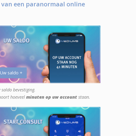
 van een paranormaal online
 Uw saldo +
 saldo bevestiging.
hoort hoeveel
minuten op uw account
staan.