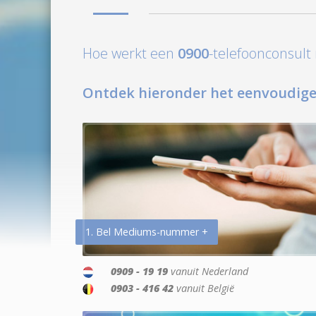
Hoe werkt een
0900
-telefoonconsul
Ontdek hieronder het eenvoudige
1. Bel Mediums-nummer +
0909 - 19 19
vanuit Nederland
0903 - 416 42
vanuit België