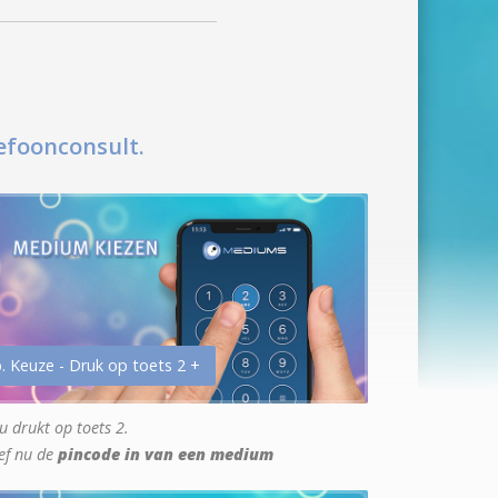
efoonconsult.
. Keuze - Druk op toets 2 +
u drukt op toets 2.
ef nu de
pincode in van een medium