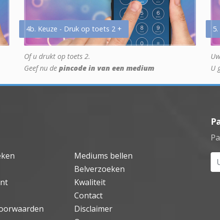
4b. Keuze - Druk op toets 2 +
5.
Of u drukt op toets 2.
Uw
Geef nu de
pincode in van een medium
U 
P
Pa
eken
Mediums bellen
Uw
Belverzoeken
nt
Kwaliteit
Contact
oorwaarden
Disclaimer