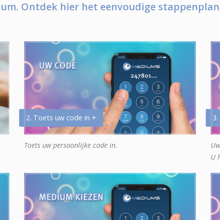
um. Ontdek hier het eenvoudige stappenplan
2. Toets uw code in +
3.
Toets uw persoonlijke code in.
Uw
U 