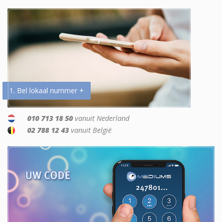
1. Bel lokaal nummer +
010 713 18 50
vanuit Nederland
02 788 12 43
vanuit België