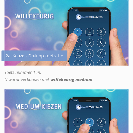
2a. Keuze - Druk op toets 1 +
Toets nummer 1 in.
U wordt verbonden met
willekeurig medium