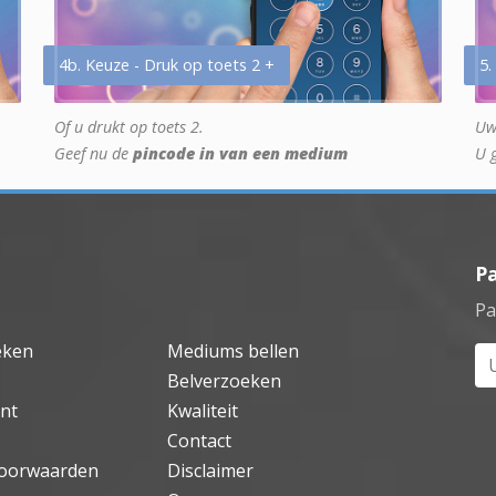
4b. Keuze - Druk op toets 2 +
5.
Of u drukt op toets 2.
Uw
Geef nu de
pincode in van een medium
U 
P
Pa
eken
Mediums bellen
Uw
Belverzoeken
nt
Kwaliteit
Contact
oorwaarden
Disclaimer