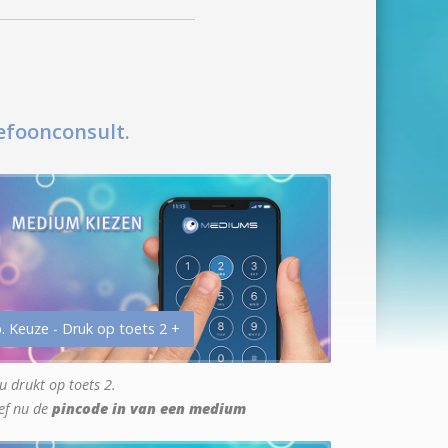
efoonconsult.
. Keuze - Druk op toets 2 +
u drukt op toets 2.
ef nu de
pincode in van een medium