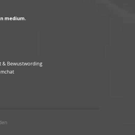
en medium
.
ht & Bewustwording
umchat
den