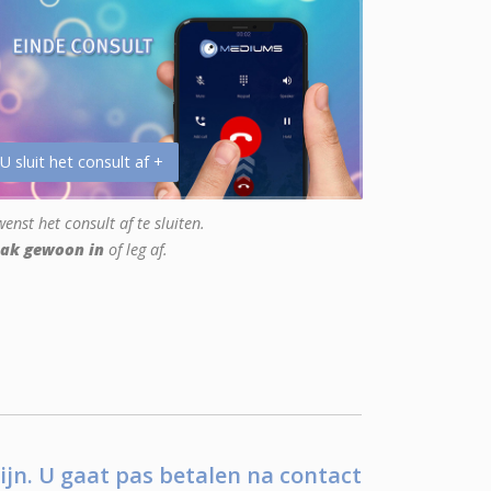
 U sluit het consult af +
enst het consult af te sluiten.
ak gewoon in
of leg af.
ijn. U gaat pas betalen na contact