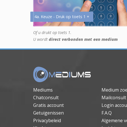
4a. Keuze - Druk op toets 1 +
Of u drukt op toets 1.
U wordt
direct verbonden met een medium
Mediums
Medium zo
Chatconsult
Mailconsult
Gratis account
Login accou
Getuigenissen
F.A.Q
Privacybeleid
Algemene v