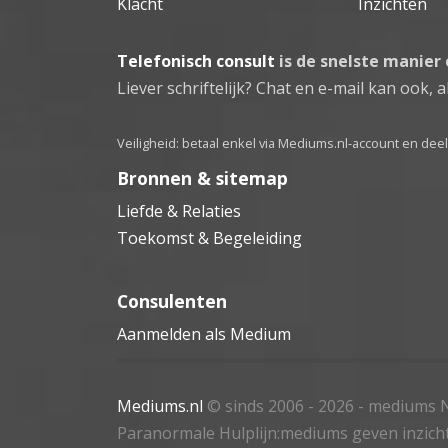
Klacht
Inzichten
Telefonisch consult
is de snelste manier
Liever schriftelijk? Chat en e-mail kan ook, al
Veiligheid: betaal enkel via Mediums.nl-account en de
Bronnen & sitemap
Liefde & Relaties
Toekomst & Begeleiding
Consulenten
Aanmelden als Medium
Mediums.nl
© sinds 2006 - 2026
- mediums N
Paranormale Hulplijn:mediums geven inzich