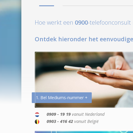
Hoe werkt een
0900
-telefoonconsul
Ontdek hieronder het eenvoudige
1. Bel Mediums-nummer +
0909 - 19 19
vanuit Nederland
0903 - 416 42
vanuit België