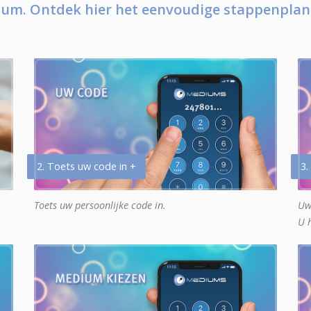
um. Ontdek hier het eenvoudige stappenplan
2. Toets uw code in +
3.
Toets uw persoonlijke code in.
Uw
U 