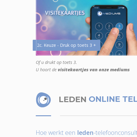
2c. Keuze - Druk op toets 3 +
Of u drukt op toets 3.
U hoort de
visitekaartjes van onze mediums
LEDEN
ONLINE TE
Hoe werkt een
leden
-telefoonconsult