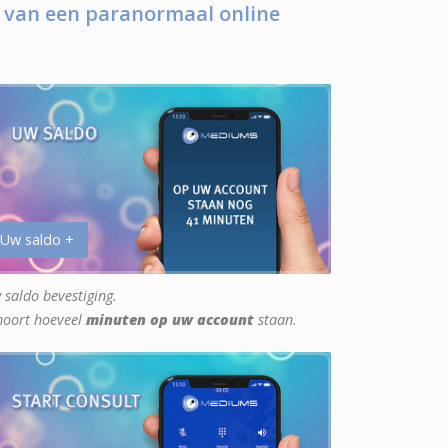
 van een paranormaal online
 Uw saldo +
 saldo bevestiging.
hoort hoeveel
minuten op uw account
staan.