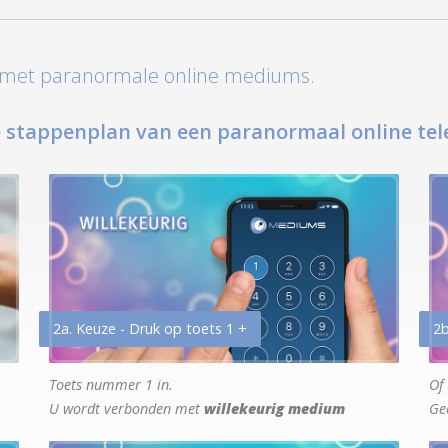
t met paranormale online mediums.
 stappenplan van een paranormaal online tel
2a. Keuze - Druk op toets 1 +
2b
Toets nummer 1 in.
Of 
U wordt verbonden met
willekeurig medium
Ge