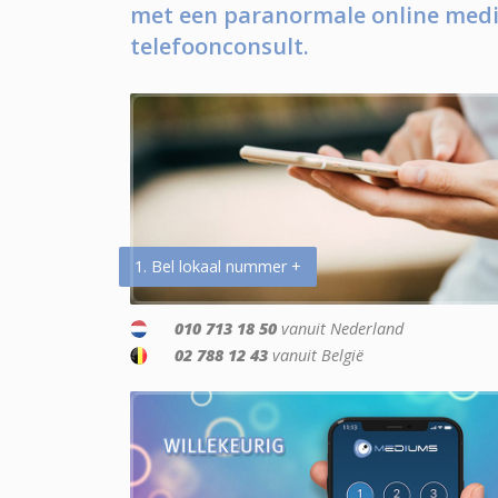
met een paranormale online medi
telefoonconsult.
1. Bel lokaal nummer +
010 713 18 50
vanuit Nederland
02 788 12 43
vanuit België